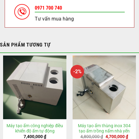
0971 700 740
Tư vấn mua hàng
SẢN PHẨM TƯƠNG TỰ
-2%
Máy tạo ẩm công nghiệp điều
Máy tạo ẩm thùng inox 304
khiển độ ẩm tự động
tạo ẩm trồng nấm nhà yến
Giá
Giá
7,400,000
₫
4,800,000
₫
4,700,000
₫