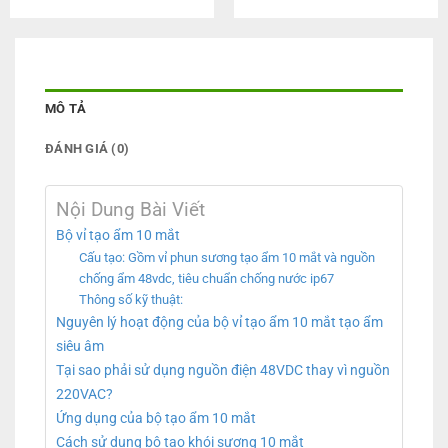
gốc
hiện
là:
tại
4,800,000 ₫.
là:
4,700
MÔ TẢ
ĐÁNH GIÁ (0)
Nội Dung Bài Viết
Bộ vỉ tạo ẩm 10 mắt
Cấu tạo: Gồm vỉ phun sương tạo ẩm 10 mắt và nguồn
chống ẩm 48vdc, tiêu chuẩn chống nước ip67
Thông số kỹ thuật:
Nguyên lý hoạt động của bộ vỉ tạo ẩm 10 mắt tạo ẩm
siêu âm
Tại sao phải sử dụng nguồn điện 48VDC thay vì nguồn
220VAC?
Ứng dụng của bộ tạo ẩm 10 mắt
Cách sử dụng bộ tạo khói sương 10 mắt