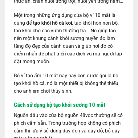
thức ăn, chăn nuôi trồng trọt, nuôi yến trồng nấm…
Một trong những ứng dụng của bộ vỉ 10 mắt là
dùng để
tạo khói hồ cá koi
, tạo khói hòn non bộ,
tạo khói cho các vườn thưởng trà… Nó giúp tạo
nên một khung cảnh khói sương huyền ảo làm
tăng độ đẹp của cảnh quan và giúp nơi đó có
điểm nhấn để phát triển các dịch vụ mà người lắp
đặt mong muốn.
Bộ vỉ tạo ẩm 10 mắt này hay còn được gọi là bộ
tạo khói hồ cá, nó là một thiết bị không thể thiếu
cho anh em chơi thủy sinh.
Cách sử dụng bộ tạo khói sương 10 mắt
Nguồn đầu vào của bộ nguồn 48vdc thường sẽ có
phích cắm sẵn. Trong trường hợp không có phích
cắm thì lưu ý sử dụng dây đen và dây đỏ, bỏ dây