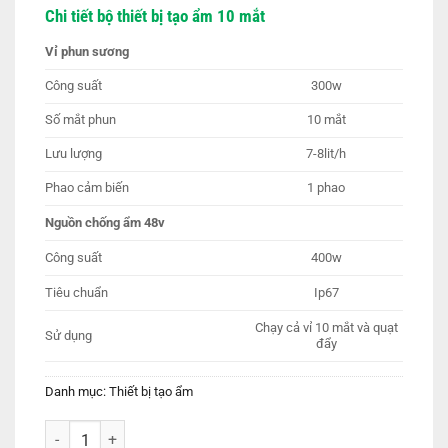
gốc
hiện
Chi tiết bộ thiết bị tạo ẩm 10 mắt
là:
tại
1,750,000 ₫.
là:
Vỉ phun sương
1,600,000 ₫.
Công suất
300w
Số mắt phun
10 mắt
Lưu lượng
7-8lit/h
Phao cảm biến
1 phao
Nguồn chống ẩm 48v
Công suất
400w
Tiêu chuẩn
Ip67
Chạy cả vỉ 10 mắt và quạt
Sử dụng
đẩy
Danh mục:
Thiết bị tạo ẩm
Bộ vỉ tạo ẩm 10 mắt gồm nguồn 48v số lượng