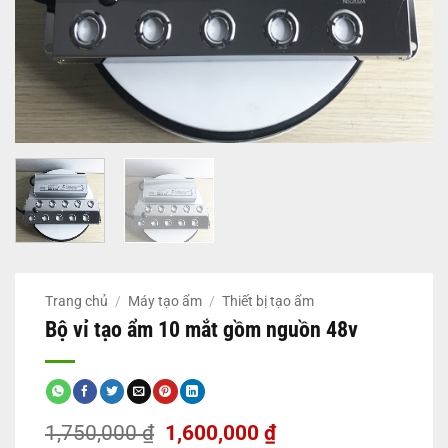
Trang chủ
/
Máy tạo ẩm
/
Thiết bị tạo ẩm
Bộ vỉ tạo ẩm 10 mắt gồm nguồn 48v
Giá
Giá
1,750,000
₫
1,600,000
₫