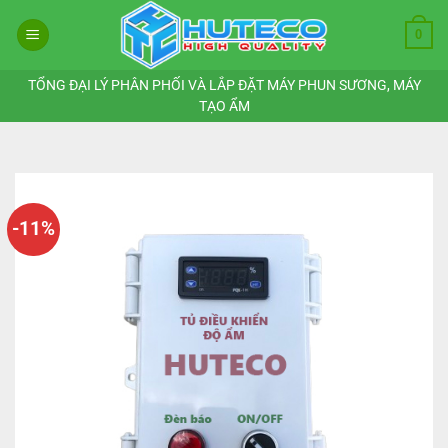
Bỏ
0
qua
nội
dung
TỔNG ĐẠI LÝ PHÂN PHỐI VÀ LẮP ĐẶT MÁY PHUN SƯƠNG, MÁY
TẠO ẨM
-11%