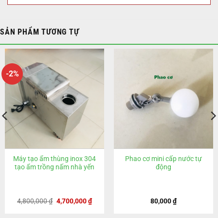
SẢN PHẨM TƯƠNG TỰ
-2%
Máy tạo ẩm thùng inox 304
Phao cơ mini cấp nước tự
tạo ẩm trồng nấm nhà yến
động
Giá
Giá
4,800,000
₫
4,700,000
₫
80,000
₫
gốc
hiện
là:
tại