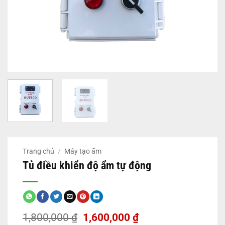
Trang chủ
/
Máy tạo ẩm
Tủ điều khiển độ ẩm tự động
Giá
Giá
1,800,000
₫
1,600,000
₫