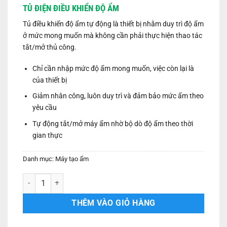
gốc
hiện
TỦ ĐIỆN ĐIỀU KHIỂN ĐỘ ẨM
là:
tại
1,800,000 ₫.
là:
Tủ điều khiển độ ẩm tự động là thiết bị nhằm duy trì độ ẩm
1,600,000 ₫.
ở mức mong muốn mà không cần phải thực hiện thao tác
tắt/mở thủ công.
Chỉ cần nhập mức độ ẩm mong muốn, việc còn lại là
của thiết bị
Giảm nhân công, luôn duy trì và đảm bảo mức ẩm theo
yêu cầu
Tự động tắt/mở máy ẩm nhờ bộ dò độ ẩm theo thời
gian thực
Danh mục:
Máy tạo ẩm
Tủ điều khiển độ ẩm tự động số lượng
THÊM VÀO GIỎ HÀNG