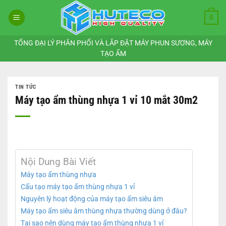
Bỏ
0
qua
nội
dung
TỔNG ĐẠI LÝ PHÂN PHỐI VÀ LẮP ĐẶT MÁY PHUN SƯƠNG, MÁY
TẠO ẨM
TIN TỨC
Máy tạo ẩm thùng nhựa 1 vỉ 10 mắt 30m2
Nội Dung Bài Viết
Máy tạo ẩm thùng nhựa
Cấu tạo máy tạo ẩm thùng nhựa 1 vỉ
Nguyên lý hoạt động của máy tạo ẩm siêu âm
Máy tạo ẩm siêu âm thùng nhựa thường dùng ở đâu?
Tại sao nên dùng máy tạo ẩm thùng nhựa 1 vỉ