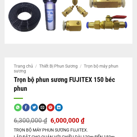
Trang chủ
/
Thiết Bị Phun Sương
/
Trọn bộ máy phun
sương
Trọn bộ phun sương FUJITEX 150 béc
phun
Giá
Giá
6,300,000
₫
6,000,000
₫
gốc
hiện
TRỌN BỘ MÁY PHUN SƯƠNG FUJITEX.
là:
tại