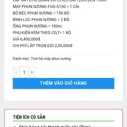
LẮP ĐẶT CHO QUÁN VỚI CHIỀU DÀI 120m ĐẾN 150m.
6,300,000 ₫.
là:
6,000,000 ₫.
MÁY PHUN SƯƠNG FOG-6150 = 1 CÁI.
BỘ BÉC PHUN SƯƠNG = 150 BỘ.
BÌNH LỌC PHUN SƯƠNG = 2 BỘ.
ỐNG PHUN SƯƠNG = 180m
PHỤ KIỆN KÈM THEO CO,T= 1 BỘ.
GIÁ 6,400,000đ.
CHI PHÍ LẮP TRỌN GÓI 2,00,000đ
Danh mục:
Trọn bộ máy phun sương
Trọn bộ phun sương FUJITEX 150 béc phun số lượng
THÊM VÀO GIỎ HÀNG
TIỆN ÍCH CÓ SẴN