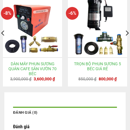
-8%
-6%
DÀN MÁY PHUN SƯƠNG
TRỌN BỘ PHUN SƯƠNG 5
QUÁN CAFE SÂN VƯỜN 70
BÉC GIÁ RẺ
BÉC
Giá
Giá
Giá
Giá
3,900,000
₫
3,600,000
₫
850,000
₫
800,000
₫
gốc
hiện
gốc
hiện
là:
tại
là:
tại
3,900,000 ₫.
là:
850,000 ₫.
là:
,000 ₫.
3,600,000 ₫.
800,000
ĐÁNH GIÁ (0)
Đánh giá