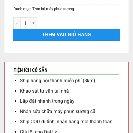
Danh mục:
Trọn bộ máy phun sương
TRỌN BỘ PHUN SƯƠNG LÀM MÁT 10 BÉC [MÁY HỘP] số lượng
THÊM VÀO GIỎ HÀNG
TIỆN ÍCH CÓ SẴN
Ship hàng nội thành miễn phí (8km)
Khảo sát tư vấn tại nhà
Lắp đặt nhanh trong ngày
Nhận sửa chữa máy phun sương cũ
Ship COD đi tỉnh, nhận hàng mới thanh toán
Giá tốt cho Đại Lý