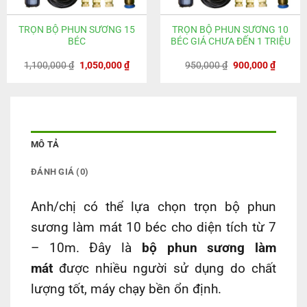
TRỌN BỘ PHUN SƯƠNG 15
TRỌN BỘ PHUN SƯƠNG 10
BÉC
BÉC GIÁ CHƯA ĐẾN 1 TRIỆU
Giá
Giá
Giá
Giá
1,100,000
₫
1,050,000
₫
950,000
₫
900,000
₫
gốc
hiện
gốc
hiện
là:
tại
là:
tại
1,100,000 ₫.
là:
950,000 ₫.
là:
0 ₫.
1,050,000 ₫.
900,000
MÔ TẢ
ĐÁNH GIÁ (0)
Anh/chị có thể lựa chọn trọn bộ phun
sương làm mát 10 béc cho diện tích từ 7
– 10m. Đây là
bộ phun sương làm
mát
được nhiều người sử dụng do chất
lượng tốt, máy chạy bền ổn định.