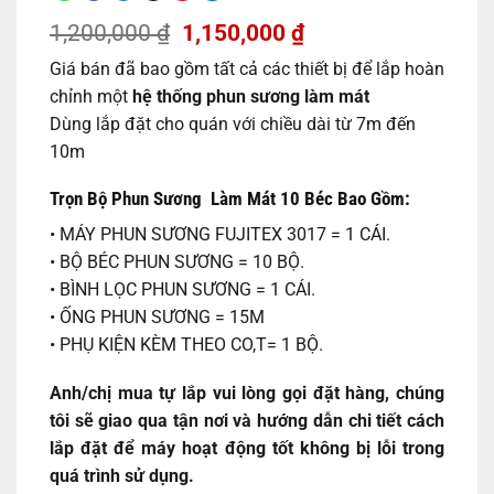
Giá
Giá
1,200,000
₫
1,150,000
₫
gốc
hiện
Giá bán đã bao gồm tất cả các thiết bị để lắp hoàn
là:
tại
1,200,000 ₫.
là:
chỉnh một
hệ thống phun sương làm mát
1,150,000 ₫.
Dùng lắp đặt cho quán với chiều dài từ 7m đến
10m
Trọn Bộ Phun Sương Làm Mát 10 Béc Bao Gồm:
• MÁY PHUN SƯƠNG FUJITEX 3017 = 1 CÁI.
• BỘ BÉC PHUN SƯƠNG = 10 BỘ.
• BÌNH LỌC PHUN SƯƠNG = 1 CÁI.
• ỐNG PHUN SƯƠNG = 15M
• PHỤ KIỆN KÈM THEO CO,T= 1 BỘ.
Anh/chị mua tự lắp vui lòng gọi đặt hàng, chúng
tôi sẽ giao qua tận nơi và hướng dẫn chi tiết cách
lắp đặt để máy hoạt động tốt không bị lỗi trong
quá trình sử dụng.